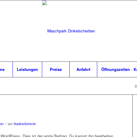
me
Leistungen
Preise
Anfahrt
Öffnungszeiten · K
D
/
ein
von
NadineSchenkl
ordPress. Dies ist der erste Beitrag. Du kannst ihn bearbeiten